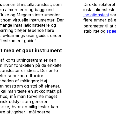
s serien til installationstest, som
Direkte relateret
den almen teori og baggrund
installationstest
 Fluke og Meggers instrumenter
Isolationstest
sa
t som virtuelle instrumenter. Der
flere emner på el
mange installationstestere og
parameter til at 
rning tilføjer løbende flere
stabilitet og
spæn
le e-learnings user guides under
”Instrument guide”.
gt med et godt instrument
 af kortslutningsstrøm er den
on hvor forskellen på de enkelte
ationstester er størst. Der er to
ter som kan udfordre
igheden af målingen; Høj
tningsstrøm og støj på elnettet.
skal man teste en stikkontakt på
ehus, må man forvente meget
onisk udstyr som generer
ske, hvor en billig tester kan
ore afvigelser i målingerne.