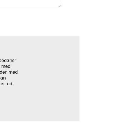
mpedans"
t med
s der med
dan
er ud.