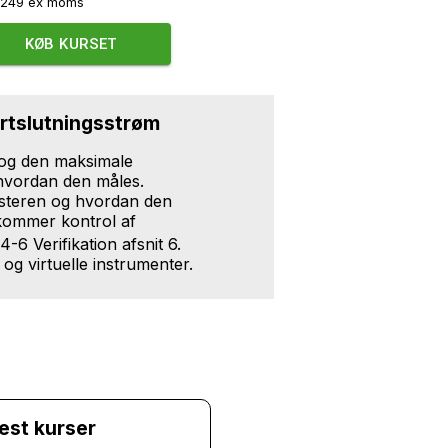
K
249
ex moms
KØB KURSET
ortslutningsstrøm
 og den maksimale
 hvordan den måles.
testeren og hvordan den
 kommer kontrol af
-6 Verifikation afsnit 6.
og virtuelle instrumenter.
test kurser