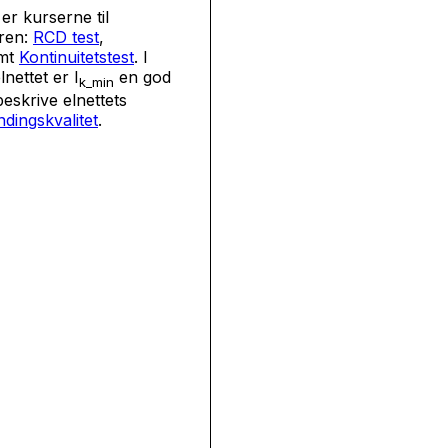
 er kurserne til
eren:
RCD test
,
mt
Kontinuitetstest
. I
nettet er I
en god
k_min
beskrive elnettets
dingskvalitet
.