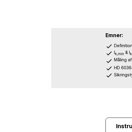
Emner:
Definitio
I
& I
k,min
Måling af
HD 60364
Sikringst
Instr