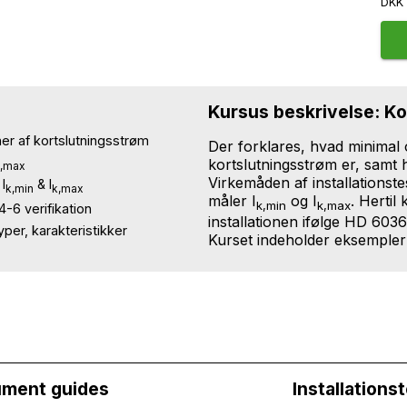
DK
Kursus beskrivelse: K
ner af kortslutningsstrøm
Der forklares, hvad minimal
kortslutningsstrøm er, samt
k,max
Virkemåden af installations
 I
& I
k,min
k,max
måler I
og I
. Hertil
k,min
k,max
-6 verifikation
installationen ifølge HD 60364
yper, karakteristikker
Kurset indeholder eksempler 
ument guides
Installations