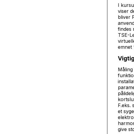
I kursu
viser 
bliver
anvend
findes 
TSE-Lea
virtuel
emnet 
Vigti
Måling
funkti
install
parame
pålidel
kortslu
F.eks. 
et syg
elektr
harmoni
give st