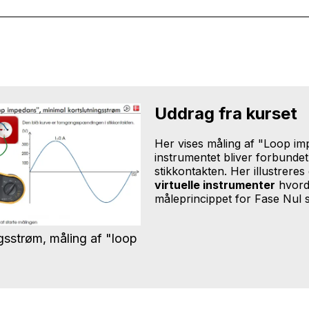
Uddrag fra kurset
Her vises måling af "Loop i
instrumentet bliver forbunde
stikkontakten. Her illustrere
virtuelle instrumenter
hvor
måleprincippet for Fase Nul s
gsstrøm, måling af "loop